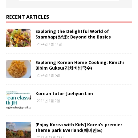
RECENT ARTICLES
Exploring the Delightful World of
Ssambap(쌈밥): Beyond the Basics
2024년 1월 11일
Exploring Korean Home Cooking: Kimchi
Bibim Guksu(김치비빔국수)
2024년 1월 5일
Korean tutor-Jaehyun Lim
2024년 1월 2일
[Enjoy Korea with Kids] Korea’s premier
theme park Everland(에버랜드)
2023년 12월 12일