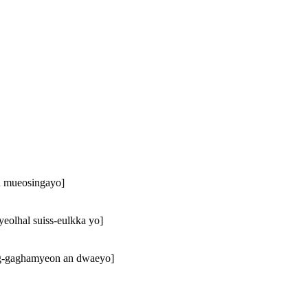
ueosingayo]
al suiss-eulkka yo]
aghamyeon an dwaeyo]