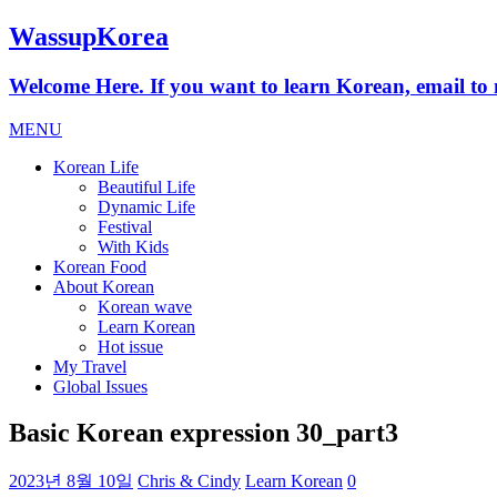
WassupKorea
Welcome Here. If you want to learn Korean, email 
MENU
Korean Life
Beautiful Life
Dynamic Life
Festival
With Kids
Korean Food
About Korean
Korean wave
Learn Korean
Hot issue
My Travel
Global Issues
Basic Korean expression 30_part3
2023년 8월 10일
Chris & Cindy
Learn Korean
0