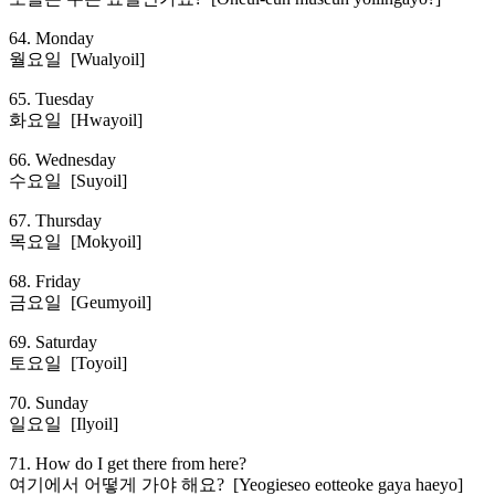
64. Monday
월요일 [Wualyoil]
65. Tuesday
화요일 [Hwayoil]
66. Wednesday
수요일 [Suyoil]
67. Thursday
목요일 [Mokyoil]
68. Friday
금요일 [Geumyoil]
69. Saturday
토요일 [Toyoil]
70. Sunday
일요일 [Ilyoil]
71. How do I get there from here?
여기에서 어떻게 가야 해요? [Yeogieseo eotteoke gaya haeyo]