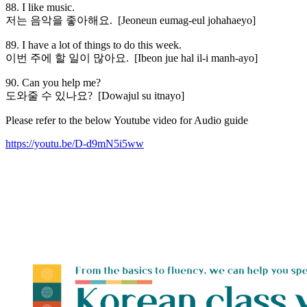
88. I like music.
저는 음악을 좋아해요. [Jeoneun eumag-eul johahaeyo]
89. I have a lot of things to do this week.
이번 주에 할 일이 많아요. [Ibeon jue hal il-i manh-ayo]
90. Can you help me?
도와줄 수 있나요? [Dowajul su itnayo]
Please refer to the below Youtube video for Audio guide
https://youtu.be/D-d9mN5i5ww