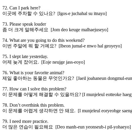
72. Can I park here?
이곳에 주차할 수 있나요? [Igos-e juchahal su itnayo]
73. Please speak louder
좀 더 크게 말해주세요 [Jom deo keuge malhaejuseyo]
74. What are you going to do this weekend?
이번 주말에 뭐 할 거예요? [Ibeon jumal-e mwo hal geoyeyo]
75. I slept late yesterday.
어제 늦게 잤어요. [Eoje neujge jass-eoyo]
76. What is your favorite animal?
제일 좋아하는 동물은 무엇인가요? [Jaeil joahaneun dongmul-eun m
77. How can I solve this problem?
이 문제를 어떻게 해결할 수 있을까요? [I munjeleul eotteoke haegyeolh
78. Don’t overthink this problem.
이 문제를 어렵게 생각하면 안 돼요. [I munjeleul eoryeobge saeng-g
79. I need more practice.
더 많은 연습이 필요해요 [Deo manh-eun yeonseub-i pil-yohaeyo]