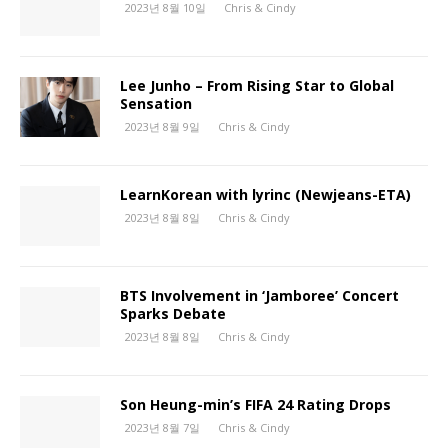
2023년 8월 10일
Chris & Cindy
Lee Junho – From Rising Star to Global
Sensation
2023년 8월 9일
Chris & Cindy
LearnKorean with lyrinc (Newjeans-ETA)
2023년 8월 8일
Chris & Cindy
BTS Involvement in ‘Jamboree’ Concert
Sparks Debate
2023년 8월 8일
Chris & Cindy
Son Heung-min’s FIFA 24 Rating Drops
2023년 8월 7일
Chris & Cindy