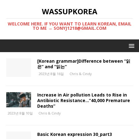
WASSUPKOREA
WELCOME HERE. IF YOU WANT TO LEARN KOREAN, EMAIL
TO ME → SONYJ1218@GMAIL.COM
[Korean grammar]Difference between “읽
은” and “읽는”
2023년 8월 16일
Chris & Cindy
Increase in Air pollution Leads to Rise in
Antibiotic Resistance…”40,000 Premature
Deaths”
2023년 8월 10일
Chris & Cindy
Basic Korean expression 30_part3